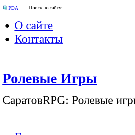
Поиск по сайту:
PDA
О сайте
Контакты
Р
олевые
И
гры
СаратовRPG: Ролевые игр