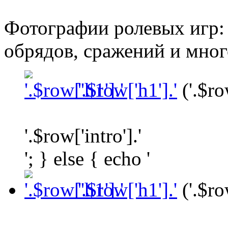
Фотографии ролевых игр: 
обрядов, сражений и мног
'.$row['h1'].'
('.$ro
'.$row['intro'].'
'; } else { echo '
'.$row['h1'].'
('.$ro