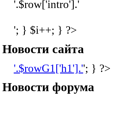
'.$row['intro'].'
'; } $i++; } ?>
Новости сайта
'.$rowG1['h1'].'
'; } ?>
Новости форума