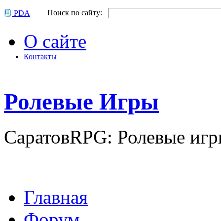
Поиск по сайту:
PDA
О сайте
Контакты
Р
олевые
И
гры
СаратовRPG: Ролевые игр
Главная
Форум