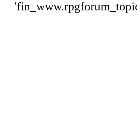
'fin_www.rpgforum_topics