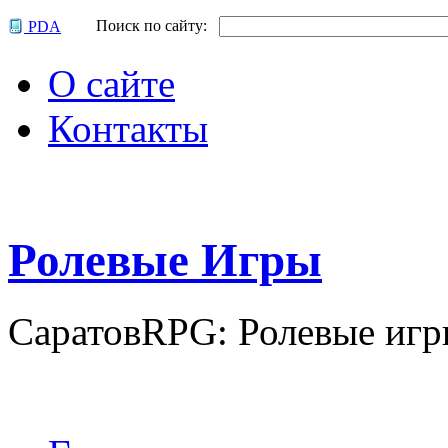
Поиск по сайту:
PDA
О сайте
Контакты
Р
олевые
И
гры
СаратовRPG: Ролевые игр